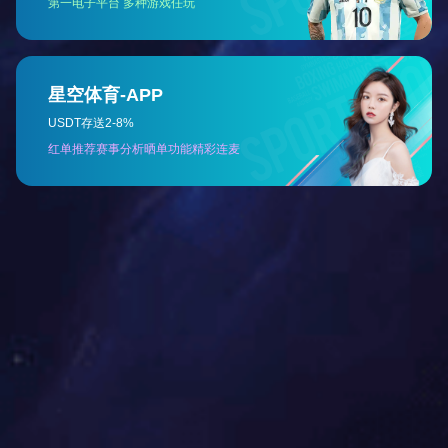
为智能+互联网停车迈进了一大步。
更便捷、更方便、更高效
米兰在线(中国)唯一官方网站 开发APP互联网开发的同时也基于云平