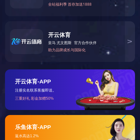
4
大优势
ADVANTAGE
“十八”年专注
米兰在线(中国)唯一官方网站 是一家18年专注停车场智能设备生产企
业；
以不断开发新产品为己任。
公司荣获“中国智能停车场十大品牌企业”称号等多种殊荣