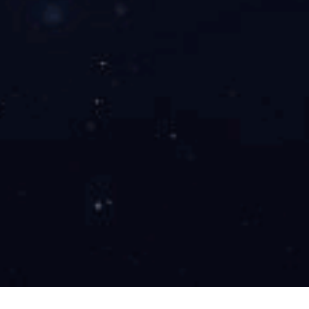
米兰在线(中国)唯一官方网站 是一家集研发制造和系统集成于一体
的高新技术企业，致力于为客户提供不断创新的高质产品和服务。
公司拥有一卡通产品的核心技术，并享有独立知识产权，多项产品
和技术获专利。公司产品包括智能停车场管理系统、车牌识别系
统、人脸识别系统、智能门禁管理系统、收费管理系统、通道闸人
员管理系统、机电一体化以及交通设施系列产品。公司可以为客户
提供完善的需求分析，量身定做软硬件产品，标准化的集成安装以
及完善的售后服务。公司现拥有“专”业化产品研发中心，拥有一批
本行业系统集成“专”家、硬件设计、软件设计精英组成的高素质的
研发队伍，在深圳建立了自己的研发、生产基地，营销及服务网络
遍及全国各地，公司具有完整的系统软件开发及硬件设备配套生产
能力，可为各类用户提供系统的、完善的解决方案。