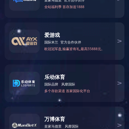
SXK-D01-智能道闸
SXK-100X 车牌识别道闸一体机
SXK-LPR100G 车牌识别一体机
广告道闸
MORE