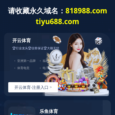
米兰在线(中国)唯一官方网站
产品中心
PRODUCTS