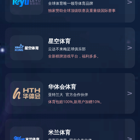
车牌识别一体机-慧眼二号
ETC高速道闸