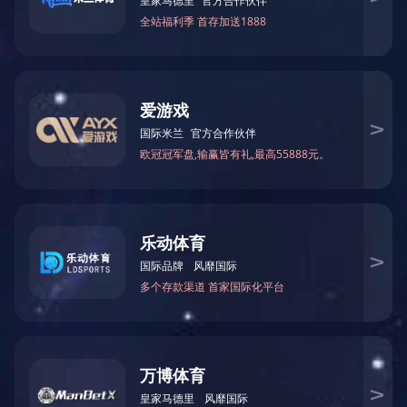
SXK-D01-智能道闸
SXK-100X 车牌识别道闸一体机
SXK-LPR100G 车牌识别一体机
广告道闸
MORE