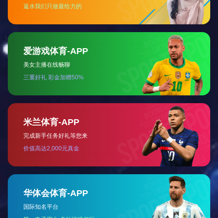
行业“前”列
米兰在线(中国)唯一官方网站 在科技发展道路上一直走在行业的前-
列，坚持走创新中国智慧停车；
2016年慧眼停车APP和慧眼停车微信公众号成功上线！