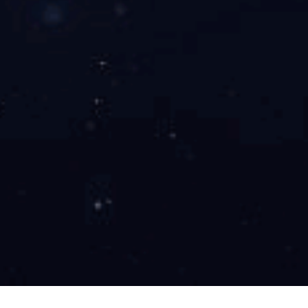
米兰在线(中国)唯一官方网站 是一家集研发制造和系统集成于一体
的高新技术企业，致力于为客户提供不断创新的高质产品和服务。
公司拥有一卡通产品的核心技术，并享有独立知识产权，多项产品
和技术获专利。公司产品包括智能停车场管理系统、车牌识别系
统、人脸识别系统、智能门禁管理系统、收费管理系统、通道闸人
员管理系统、机电一体化以及交通设施系列产品。公司可以为客户
提供完善的需求分析，量身定做软硬件产品，标准化的集成安装以
及完善的售后服务。公司现拥有“专”业化产品研发中心，拥有一批
本行业系统集成“专”家、硬件设计、软件设计精英组成的高素质的
研发队伍，在深圳建立了自己的研发、生产基地，营销及服务网络
遍及全国各地，公司具有完整的系统软件开发及硬件设备配套生产
能力，可为各类用户提供系统的、完善的解决方案。