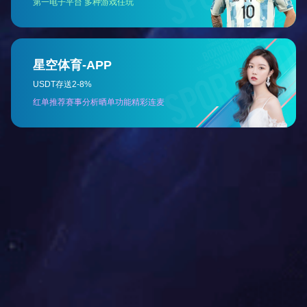
为智能+互联网停车迈进了一大步。
更便捷、更方便、更高效
米兰在线(中国)唯一官方网站 开发APP互联网开发的同时也基于云平