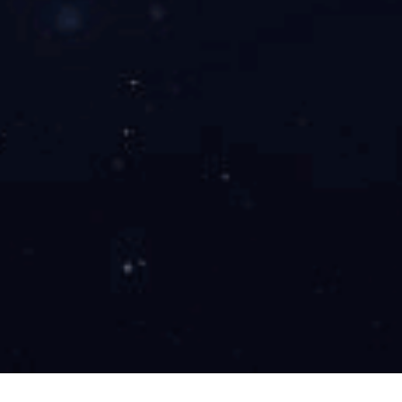
米兰在线(中国)唯一官方网站 是一家集研发制造和系统集成于一体
的高新技术企业，致力于为客户提供不断创新的高质产品和服务。
公司拥有一卡通产品的核心技术，并享有独立知识产权，多项产品
和技术获专利。公司产品包括智能停车场管理系统、车牌识别系
统、人脸识别系统、智能门禁管理系统、收费管理系统、通道闸人
员管理系统、机电一体化以及交通设施系列产品。公司可以为客户
提供完善的需求分析，量身定做软硬件产品，标准化的集成安装以
及完善的售后服务。公司现拥有“专”业化产品研发中心，拥有一批
本行业系统集成“专”家、硬件设计、软件设计精英组成的高素质的
研发队伍，在深圳建立了自己的研发、生产基地，营销及服务网络
遍及全国各地，公司具有完整的系统软件开发及硬件设备配套生产
能力，可为各类用户提供系统的、完善的解决方案。