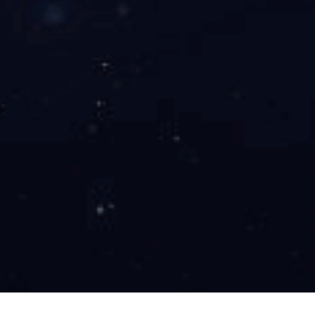
米兰在线(中国)唯一官方网站 是一家集研发制造和系统集成于一体
的高新技术企业，致力于为客户提供不断创新的高质产品和服务。
公司拥有一卡通产品的核心技术，并享有独立知识产权，多项产品
和技术获专利。公司产品包括智能停车场管理系统、车牌识别系
统、人脸识别系统、智能门禁管理系统、收费管理系统、通道闸人
员管理系统、机电一体化以及交通设施系列产品。公司可以为客户
提供完善的需求分析，量身定做软硬件产品，标准化的集成安装以
及完善的售后服务。公司现拥有“专”业化产品研发中心，拥有一批
本行业系统集成“专”家、硬件设计、软件设计精英组成的高素质的
研发队伍，在深圳建立了自己的研发、生产基地，营销及服务网络
遍及全国各地，公司具有完整的系统软件开发及硬件设备配套生产
能力，可为各类用户提供系统的、完善的解决方案。