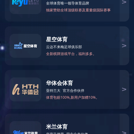
车牌识别一体机-慧眼二号
ETC高速道闸