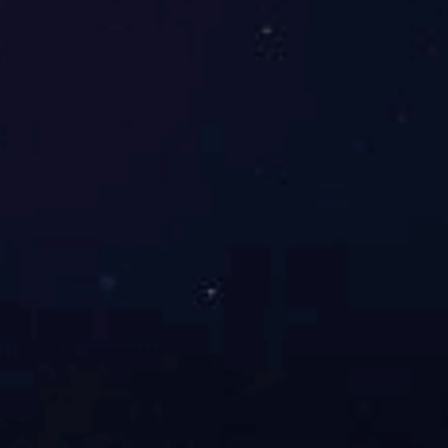
富的行业经验和创新精神，正带着“激”情而有张力、踏实而又勤奋的
米兰在线(中国)唯一官方网站 团队大步奔向未来。米兰在线(中国)唯
一官方网站 团队成员经验丰富并具有很强的创新能力和团队凝聚力。
朝气、进取、尊重是我们团队的关键词！合作共赢是我们对您的承
诺！
关于我们
ABOUT US