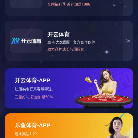
4
大优势
ADVANTAGE
“十八”年专注
米兰在线(中国)唯一官方网站 是一家18年专注停车场智能设备生产企
业；
以不断开发新产品为己任。
公司荣获“中国智能停车场十大品牌企业”称号等多种殊荣