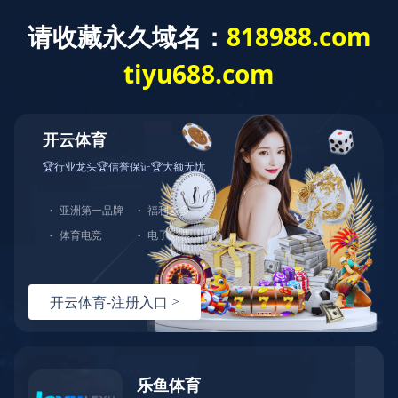
米兰在线(中国)唯一官方网站
产品中心
PRODUCTS