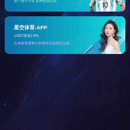
为智能+互联网停车迈进了一大步。
更便捷、更方便、更高效
米兰在线(中国)唯一官方网站 开发APP互联网开发的同时也基于云平