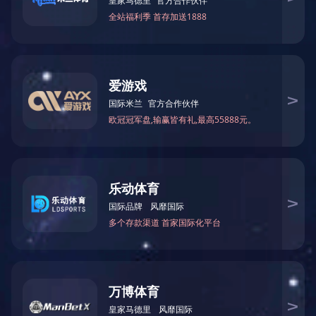
24V无刷直流道闸
人脸识别-源目
人脸识别
圆弧翼闸
MORE